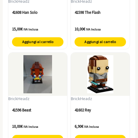
BrickHeadz
BrickHeadz
41608 Han Solo
41598 The Flash
15,00
€
10,00
€
IVA Inclusa
IVA Inclusa
Aggiungi al carrello
Aggiungi al carrello
BrickHeadz
BrickHeadz
41596 Beast
41602 Rey
10,00
€
6,90
€
IVA Inclusa
IVA Inclusa