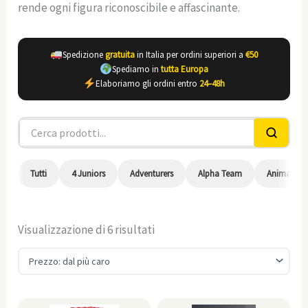
rende ogni figura riconoscibile e affascinante.
Spedizione
gratuita
in Italia per ordini superiori a
€50
Spediamo in
tutta Europa
Elaboriamo gli ordini entro
24–48h
Tutti
4 Juniors
Adventurers
Alpha Team
Animal, L
Visualizzazione di 6 risultati