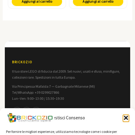
Aggiungi al carrello
Aggiungi al carrello
BRICKOZIO
Il tuo store LEGO di fiducia dal 2009. Set nuovi, usati e sfuso, minifigure,
collezioni rare. Spedizioni in tutta Europa.
Via Principessa Mafalda 7 — Garbagnate Milanese (MI)
Tel/WhatsApp: +39 0299027866
Lun–Ven: 9:00–13:00 / 15:30–19:30
f
in
▶
Gestisci Consenso
INFORMAZIONI
LEGALE
Per fornire le migliori esperienze, utilizziamo tecnologie come i cookie per