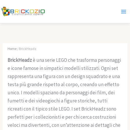
Prezzo:
Vai
dal
al
più
caro
contenuto
Home
/ BrickHeadz
BrickHeadz
è una serie LEGO che trasforma personaggi
e icone famose in simpatici modelli stilizzati. Ogni set
rappresenta una figura con un design squadrato e una
testa più grande rispetto al corpo, creando un effetto
unico. I modelli spaziano da personaggi dei film, dei
fumetti e dei videogiochi a figure storiche, tutti
ricreati con il tipico stile LEGO. I set BrickHeadz sono
perfetti per i collezionisti e per chi cerca costruzioni
veloci ma divertenti, con un’attenzione ai dettagli che