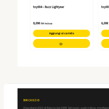
toy004 – Buzz Lightyear
toy00
8,00
€
6,00
€
IVA Inclusa
Aggiungi al carrello
BRICKOZIO
Il tuo store LEGO di fiducia dal 2009. Set nuovi, usati e sfuso, minifigure