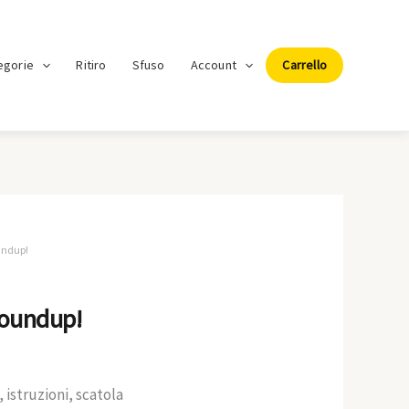
egorie
Ritiro
Sfuso
Account
Carrello
undup!
oundup!
istruzioni, scatola