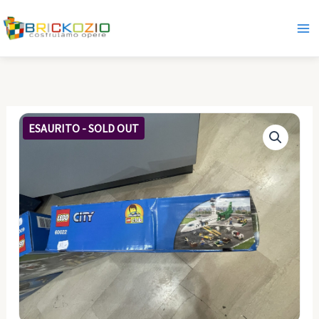
Vai
al
contenuto
ESAURITO - SOLD OUT