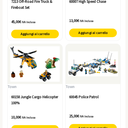
7213 Off-Road Fire Truck &
60007 High Speed Chase
Fireboat Set
13,00
€
IVA Inclusa
45,00
€
IVA Inclusa
Aggiungi al carrello
Aggiungi al carrello
Town
Town
60158 Jungle Cargo Helicopter
60045 Police Patrol
100%
25,00
€
IVA Inclusa
10,00
€
IVA Inclusa