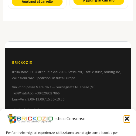
Aggiungi al carrello
Aggiungi al carrello
BRICKOZIO
Il tuo store LEGO di fiducia dal 2009. Set nuovi, usati e sfuso, minifigure,
collezioni rare. Spedizioni in tutta Europa.
Via Principessa Mafalda 7 — Garbagnate Milanese (MI)
Tel/WhatsApp: +39 0299027866
Lun–Ven: 9:00–13:00 / 15:30–19:30
f
in
▶
Gestisci Consenso
INFORMAZIONI
LEGALE
Per fornire le migliori esperienze, utilizziamo tecnologie come i cookie per