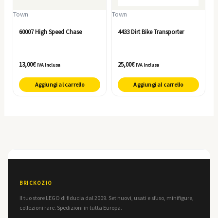
Town
Town
60007 High Speed Chase
4433 Dirt Bike Transporter
13,00
€
25,00
€
IVA Inclusa
IVA Inclusa
Aggiungi al carrello
Aggiungi al carrello
BRICKOZIO
Il tuo store LEGO di fiducia dal 2009. Set nuovi, usati e sfuso, minifigure,
collezioni rare. Spedizioni in tutta Europa.