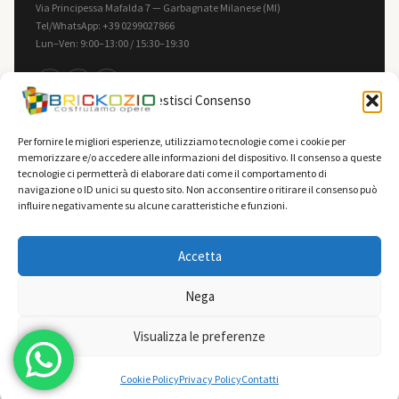
Via Principessa Mafalda 7 — Garbagnate Milanese (MI)
Tel/WhatsApp: +39 0299027866
Lun–Ven: 9:00–13:00 / 15:30–19:30
f
in
▶
Gestisci Consenso
INFORMAZIONI
LEGALE
Per fornire le migliori esperienze, utilizziamo tecnologie come i cookie per
memorizzare e/o accedere alle informazioni del dispositivo. Il consenso a queste
Contatti
Privacy Policy
tecnologie ci permetterà di elaborare dati come il comportamento di
F.A.Q.
Cookie Policy
navigazione o ID unici su questo sito. Non acconsentire o ritirare il consenso può
influire negativamente su alcune caratteristiche e funzioni.
Spedizioni
Termini e Condizioni
Vendi la tua collezione
Accetta
Nega
0
© 2026 Brickozio — Tutti i diritti riservati — Brickozio è un marchio Giotech S.r.l.
Visualizza le preferenze
Costruiamo opere dal 2009
Cookie Policy
Privacy Policy
Contatti