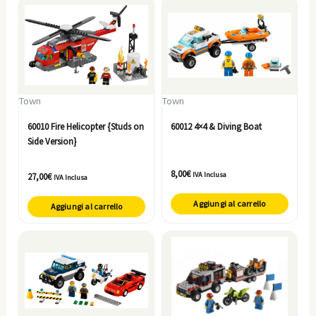
Town
Town
60010 Fire Helicopter {Studs on
60012 4×4 & Diving Boat
Side Version}
8,00
€
IVA Inclusa
27,00
€
IVA Inclusa
Aggiungi al carrello
Aggiungi al carrello