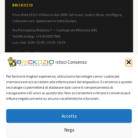
BRICKOZIO
Il tuo store LEGO di fiducia dal 2009. Set nuovi, usati e sfuso, minifigure,
collezioni rare. Spedizioni in tutta Europa.
Via Principessa Mafalda 7 — Garbagnate Milanese (MI)
Tel/WhatsApp: +39 0299027866
Lun–Ven: 9:00–13:00 / 15:30–19:30
f
in
▶
Gestisci Consenso
INFORMAZIONI
LEGALE
Per fornire le migliori esperienze, utilizziamo tecnologie come i cookie per
memorizzare e/o accedere alle informazioni del dispositivo. Il consenso a queste
Contatti
Privacy Policy
tecnologie ci permetterà di elaborare dati come il comportamento di
F.A.Q.
Cookie Policy
navigazione o ID unici su questo sito. Non acconsentire o ritirare il consenso può
influire negativamente su alcune caratteristiche e funzioni.
Spedizioni
Termini e Condizioni
Vendi la tua collezione
Accetta
Nega
0