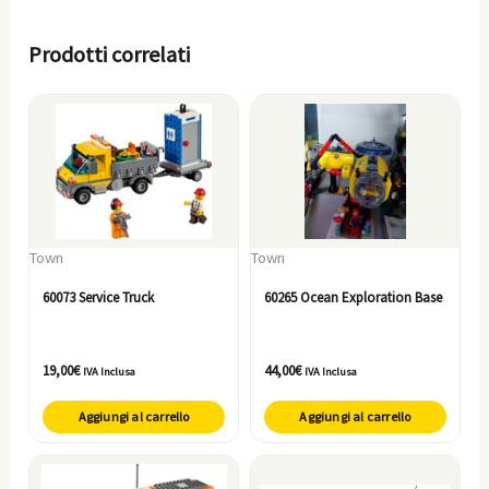
Prodotti correlati
Town
Town
60073 Service Truck
60265 Ocean Exploration Base
19,00
€
44,00
€
IVA Inclusa
IVA Inclusa
Aggiungi al carrello
Aggiungi al carrello