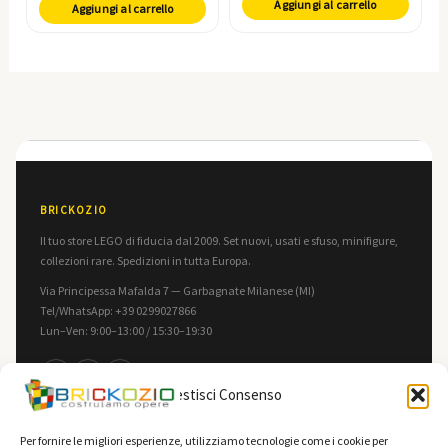
Aggiungi al carrello
Aggiungi al carrello
BRICKOZIO
Il tuo store LEGO di fiducia dal 2009. Set nuovi, usati e sfuso, minifigure,
collezioni rare. Spedizioni in tutta Europa.
Via Principessa Mafalda 7 — Garbagnate Milanese (MI)
Tel/WhatsApp: +39 0299027866
Lun–Ven: 9:00–13:00 / 15:30–19:30
f
in
▶
Gestisci Consenso
INFORMAZIONI
LEGALE
Per fornire le migliori esperienze, utilizziamo tecnologie come i cookie per