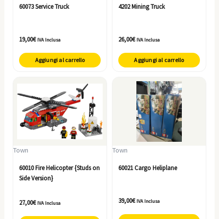
60073 Service Truck
4202 Mining Truck
19,00
€
26,00
€
IVA Inclusa
IVA Inclusa
Aggiungi al carrello
Aggiungi al carrello
Town
Town
60010 Fire Helicopter {Studs on
60021 Cargo Heliplane
Side Version}
39,00
€
IVA Inclusa
27,00
€
IVA Inclusa