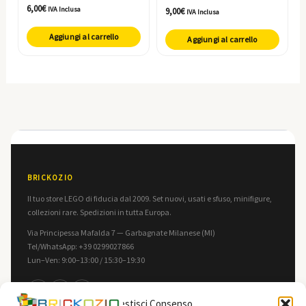
6,00
€
IVA Inclusa
9,00
€
IVA Inclusa
Aggiungi al carrello
Aggiungi al carrello
BRICKOZIO
Il tuo store LEGO di fiducia dal 2009. Set nuovi, usati e sfuso, minifigure,
collezioni rare. Spedizioni in tutta Europa.
Via Principessa Mafalda 7 — Garbagnate Milanese (MI)
Tel/WhatsApp: +39 0299027866
Lun–Ven: 9:00–13:00 / 15:30–19:30
f
in
▶
Gestisci Consenso