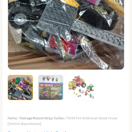
Home
/
Teenage Mutant Ninja Turtles
/ 79104 The Shellraiser Street Chase
{Technic Base Version}