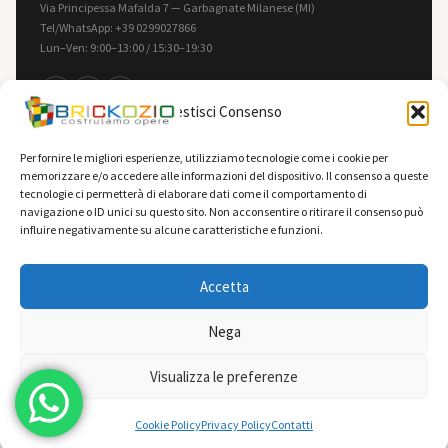
Via Principessa Mafalda 7 — Garbagnate Milanese (MI)
Tel/WhatsApp: +39 0299027866
Lun–Ven: 9:00–13:00 / 15:30–19:30
f
in
▶
Gestisci Consenso
INFORMAZIONI
LEGALE
Per fornire le migliori esperienze, utilizziamo tecnologie come i cookie per
memorizzare e/o accedere alle informazioni del dispositivo. Il consenso a queste
Contatti
Privacy Policy
tecnologie ci permetterà di elaborare dati come il comportamento di
F.A.Q.
Cookie Policy
navigazione o ID unici su questo sito. Non acconsentire o ritirare il consenso può
influire negativamente su alcune caratteristiche e funzioni.
Spedizioni
Termini e Condizioni
Vendi la tua collezione
Accetta
Nega
0
© 2026 Brickozio — Tutti i diritti riservati — Brickozio è un marchio Giotech S.r.l.
Visualizza le preferenze
Costruiamo opere dal 2009
Cookie Policy
Privacy Policy
Contatti