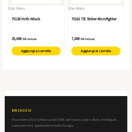
Star Wars
Star Wars
75138 Hoth Attack
75161 TIE Striker Microfighter
35,00
€
7,00
€
IVA Inclusa
IVA Inclusa
Aggiungi al carrello
Aggiungi al carrello
BRICKOZIO
Il tuo store LEGO di fiducia dal 2009. Set nuovi, usati e sfuso, minifigure,
collezioni rare. Spedizioni in tutta Europa.