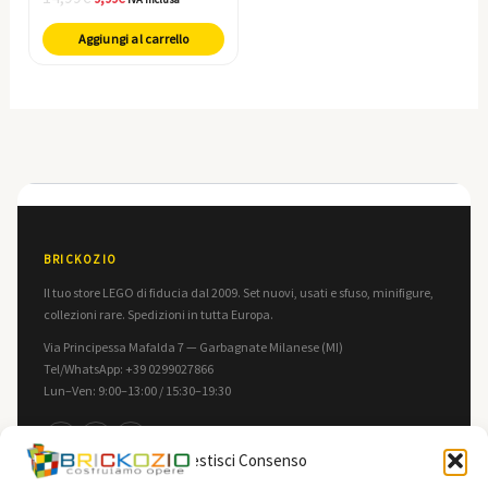
Aggiungi al carrello
BRICKOZIO
Il tuo store LEGO di fiducia dal 2009. Set nuovi, usati e sfuso, minifigure,
collezioni rare. Spedizioni in tutta Europa.
Via Principessa Mafalda 7 — Garbagnate Milanese (MI)
Tel/WhatsApp: +39 0299027866
Lun–Ven: 9:00–13:00 / 15:30–19:30
f
in
▶
Gestisci Consenso