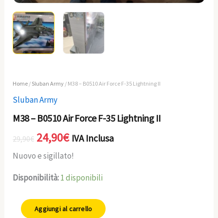
Home
/
Sluban Army
/ M38 – B0510 Air Force F-35 Lightning II
Sluban Army
M38 – B0510 Air Force F-35 Lightning II
24,90
€
IVA Inclusa
29,90
€
Nuovo e sigillato!
Disponibilità:
1 disponibili
Aggiungi al carrello