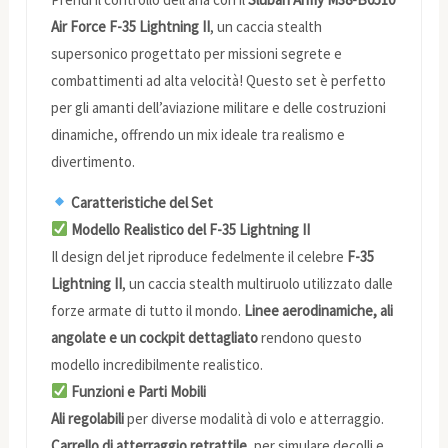
Air Force F-35 Lightning II
, un caccia stealth
supersonico progettato per missioni segrete e
combattimenti ad alta velocità! Questo set è perfetto
per gli amanti dell’aviazione militare e delle costruzioni
dinamiche, offrendo un mix ideale tra realismo e
divertimento.
Caratteristiche del Set
Modello Realistico del F-35 Lightning II
Il design del jet riproduce fedelmente il celebre
F-35
Lightning II
, un caccia stealth multiruolo utilizzato dalle
forze armate di tutto il mondo.
Linee aerodinamiche, ali
angolate e un cockpit dettagliato
rendono questo
modello incredibilmente realistico.
Funzioni e Parti Mobili
Ali regolabili
per diverse modalità di volo e atterraggio.
Carrello di atterraggio retrattile
, per simulare decolli e