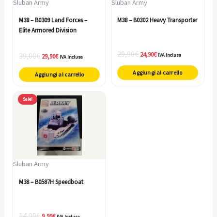
Sluban Army
Sluban Army
M38 – B0309 Land Forces –
M38 – B0302 Heavy Transporter
Elite Armored Division
29,90
€
24,90
€
39,00
€
IVA Inclusa
29,90
€
IVA Inclusa
Aggiungi al carrello
Aggiungi al carrello
Il
Il
Sale!
prezzo
prezzo
originale
attuale
era:
è:
14,99€.
9,99€.
Sluban Army
M38 – B0587H Speedboat
14,99
€
9,99
€
IVA Inclusa