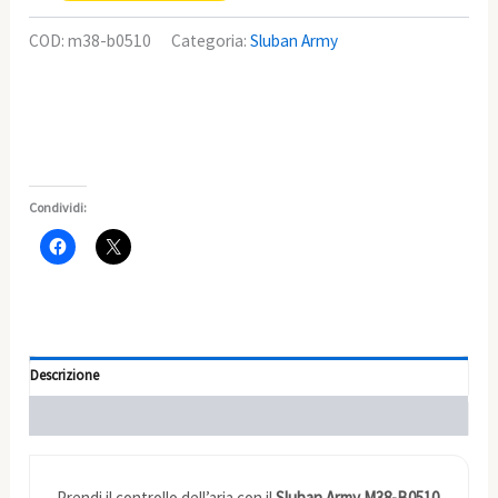
COD:
m38-b0510
Categoria:
Sluban Army
Condividi:
Descrizione
Informazioni aggiuntive
Prendi il controllo dell’aria con il
Sluban Army M38-B0510