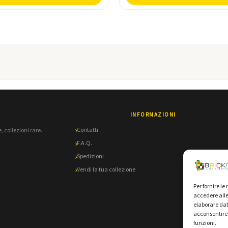
INFORMAZIONI
Contatti
, collezioni rare.
F.A.Q.
Spedizioni
Vendi la tua collezione
Per fornire l
accedere alle
elaborare dat
acconsentire 
funzioni.