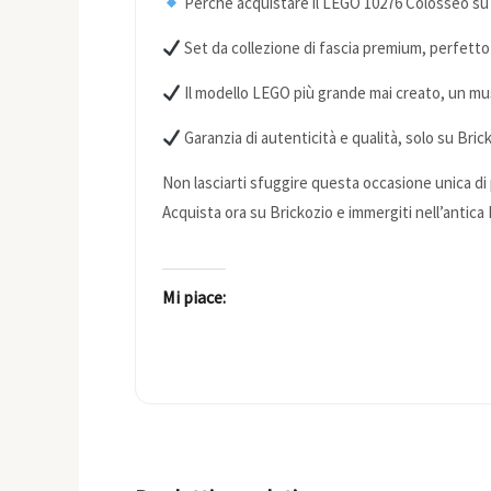
Perché acquistare il LEGO 10276 Colosseo su
Set da collezione di fascia premium, perfetto
Il modello LEGO più grande mai creato, un mu
Garanzia di autenticità e qualità, solo su Bric
Non lasciarti sfuggire questa occasione unica di p
Acquista ora su Brickozio e immergiti nell’antic
Mi piace: