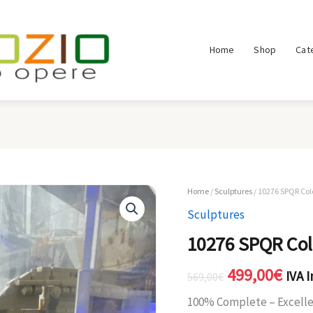
Home
Shop
Cat
Home
/
Sculptures
/ 10276 SPQR Co
Il
Il
Sculptures
prezzo
pre
10276 SPQR Co
originale
attu
499,00
€
IVA 
era:
è:
569,00
€
100% Complete – Excellen
569,00€.
499,