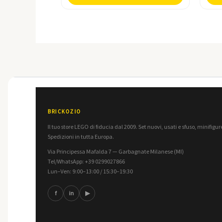
BRICKOZIO
Il tuo store LEGO di fiducia dal 2009. Set nuovi, usati e sfuso, minifigure
Spedizioni in tutta Europa.
Via Principessa Mafalda 7 — Garbagnate Milanese (MI)
Tel/WhatsApp: +39 0299027866
Lun–Ven: 9:00–13:00 / 15:30–19:30
f
in
▶