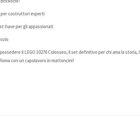
 Brickozio?
 per costruttori esperti
st-have per gli appassionati
kozio
ossedere il LEGO 10276 Colosseo, il set definitivo per chi ama la storia, l’
a Roma con un capolavoro in mattoncini!