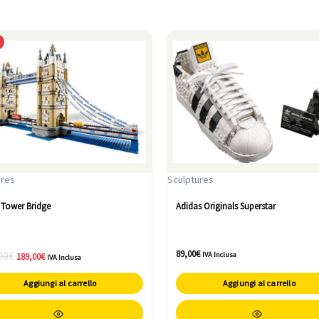
Il
Il
prezzo
prezzo
originale
attuale
era:
è:
215,00€.
189,00€.
ures
Sculptures
 Tower Bridge
Adidas Originals Superstar
89,00
€
00
€
IVA Inclusa
189,00
€
IVA Inclusa
Aggiungi al carrello
Aggiungi al carrello