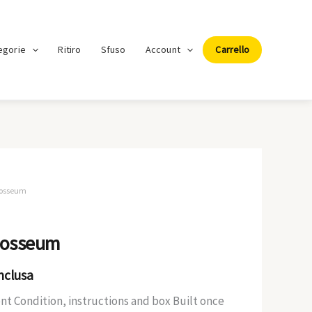
egorie
Ritiro
Sfuso
Account
Carrello
losseum
zzo
losseum
ale
Inclusa
t Condition, instructions and box Built once
00€.