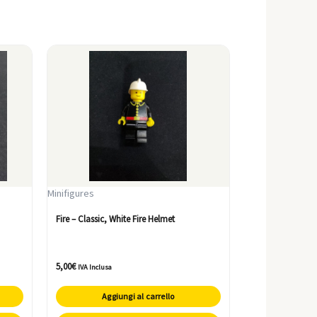
Minifigures
Fire – Classic, White Fire Helmet
5,00
€
IVA Inclusa
Aggiungi al carrello