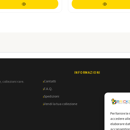
INFORMAZIONI
Contatti
, collezioni rare.
F.A.Q.
Spedizioni
Vendi la tua collezione
Per fornire l
accedere alle
elaborare dat
acconsentire 