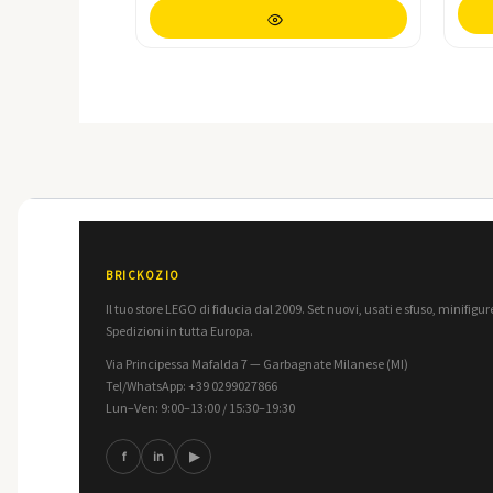
BRICKOZIO
Il tuo store LEGO di fiducia dal 2009. Set nuovi, usati e sfuso, minifigure
Spedizioni in tutta Europa.
Via Principessa Mafalda 7 — Garbagnate Milanese (MI)
Tel/WhatsApp: +39 0299027866
Lun–Ven: 9:00–13:00 / 15:30–19:30
f
in
▶