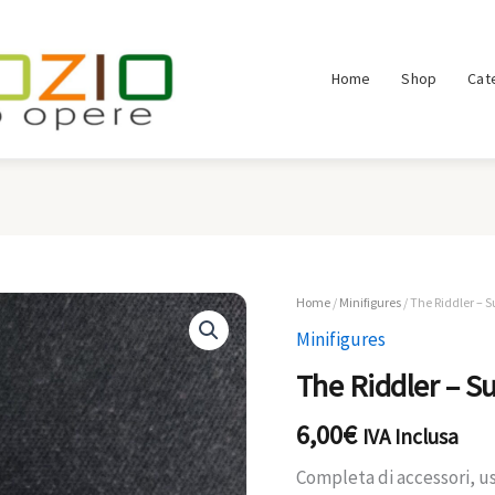
Home
Shop
Cat
Home
/
Minifigures
/ The Riddler – S
Minifigures
The Riddler – Su
6,00
€
IVA Inclusa
Completa di accessori, u