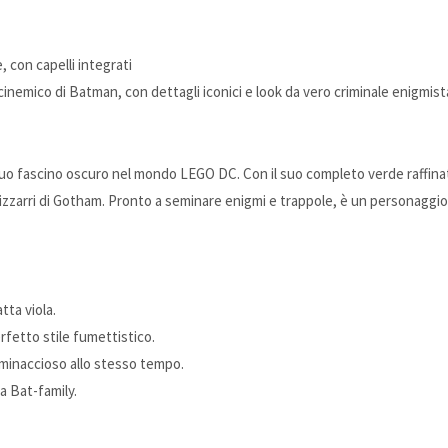
 con capelli integrati
rcinemico di Batman, con dettagli iconici e look da vero criminale enigmist
 il suo fascino oscuro nel mondo LEGO DC. Con il suo completo verde raffi
e bizzarri di Gotham. Pronto a seminare enigmi e trappole, è un personaggi
ta viola.
rfetto stile fumettistico.
 minaccioso allo stesso tempo.
a Bat-family.