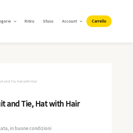
egorie
Ritiro
Sfuso
Account
Carrello
uit and Tie, Hat with Hair
it and Tie, Hat with Hair
sata, in buone condizioni