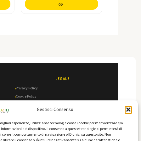
LEGALE
Privacy Policy
Cookie Policy
Termini e Condizioni
Gestisci Consenso
e migliori esperienze, utilizziamo tecnologie come i cookie per memorizzare e/o
 informazioni del dispositivo. Il consenso a queste tecnologie ci permetterà di
i come il comportamento di navigazione o ID unici su questo sito. Non
o ritirare il consenso può influire negativamente su alcune caratteristiche e