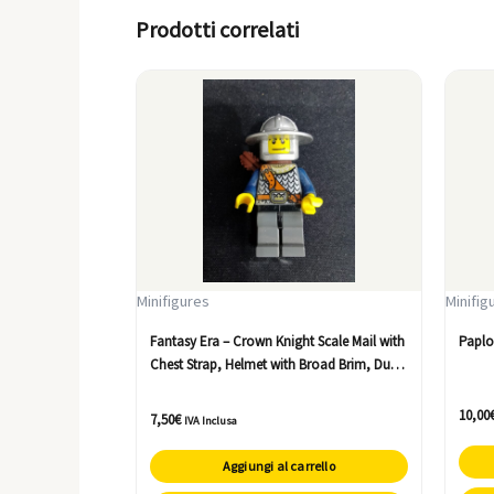
Prodotti correlati
Minifigures
Minifig
Fantasy Era – Crown Knight Scale Mail with
Paplo
Chest Strap, Helmet with Broad Brim, Dual
Sided Head, Dark Bluish Gray Legs, Quiver
10,00
7,50
€
IVA Inclusa
Aggiungi al carrello