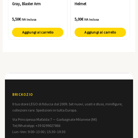
Gray, Blaster Arm
Helmet
5,50
€
5,00
€
IVA Inclusa
IVA Inclusa
Aggiungi al carrello
Aggiungi al carrello
BRICKOZIO
Il tuo store LEGO di fiducia dal 2009. Set nuovi, usati e sfuso, minifigure,
collezioni rare. Spedizioni in tutta Europa.
Via Principessa Mafalda 7 — Garbagnate Milanese (MI)
Tel/WhatsApp: +39 0299027866
Lun–Ven: 9:00–13:00 / 15:30–19:30