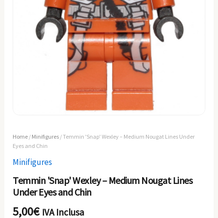
Home
/
Minifigures
/ Temmin 'Snap' Wexley – Medium Nougat Lines Under
Eyes and Chin
Minifigures
Temmin 'Snap' Wexley – Medium Nougat Lines
Under Eyes and Chin
5,00
€
IVA Inclusa