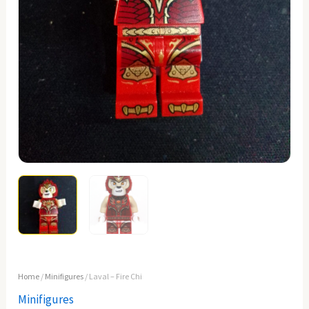
Home
/
Minifigures
/ Laval – Fire Chi
Minifigures