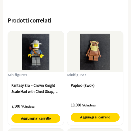
Prodotti correlati
Minifigures
Minifigures
Fantasy Era – Crown Knight
Paploo (Ewok)
Scale Mail with Chest Strap,
Helmet with Broad Brim, Dual
Sided Head, Dark Bluish Gray
10,00
€
IVA Inclusa
7,50
€
IVA Inclusa
Legs, Quiver
Aggiungi al carrello
Aggiungi al carrello