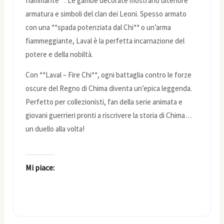
fiammante**. Le gambe decorate mostrano ulteriore
armatura e simboli del clan dei Leoni. Spesso armato
con una **spada potenziata dal Chi** o un’arma
fiammeggiante, Laval è la perfetta incarnazione del
potere e della nobiltà.
Con **Laval – Fire Chi**, ogni battaglia contro le forze
oscure del Regno di Chima diventa un’epica leggenda.
Perfetto per collezionisti, fan della serie animata e
giovani guerrieri pronti a riscrivere la storia di Chima…
un duello alla volta!
Mi piace: