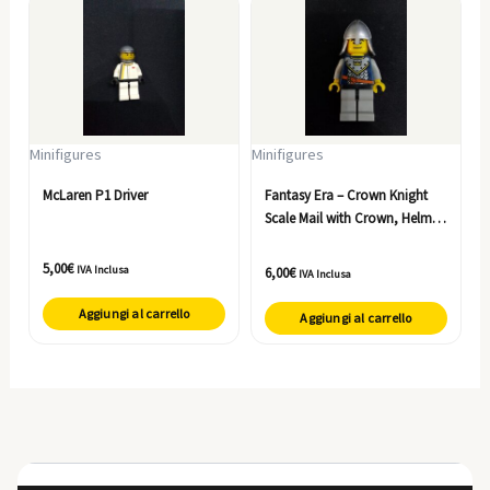
Minifigures
Minifigures
McLaren P1 Driver
Fantasy Era – Crown Knight
Scale Mail with Crown, Helmet
with Neck Protector, Dual
Sided Head
5,00
€
IVA Inclusa
6,00
€
IVA Inclusa
Aggiungi al carrello
Aggiungi al carrello