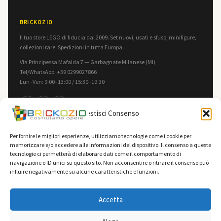
BRICKOZIO
Il tuo store LEGO di fiducia dal 2009. Set nuovi, usati e sfuso, minifigure,
collezioni rare. Spedizioni in tutta Europa.
Via Principessa Mafalda 7 — Garbagnate Milanese (MI)
Tel/WhatsApp: +39 0299027866
Lun–Ven: 9:00–13:00 / 15:30–19:30
f
in
▶
Gestisci Consenso
INFORMAZIONI
LEGALE
Per fornire le migliori esperienze, utilizziamo tecnologie come i cookie per
memorizzare e/o accedere alle informazioni del dispositivo. Il consenso a queste
Contatti
Privacy Policy
tecnologie ci permetterà di elaborare dati come il comportamento di
F.A.Q.
Cookie Policy
navigazione o ID unici su questo sito. Non acconsentire o ritirare il consenso può
influire negativamente su alcune caratteristiche e funzioni.
Spedizioni
Termini e Condizioni
Vendi la tua collezione
Accetta