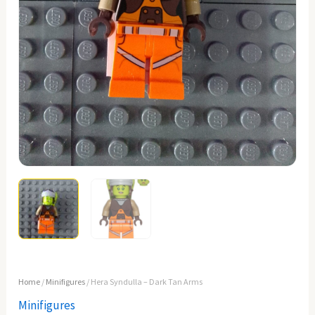
Home
/
Minifigures
/ Hera Syndulla – Dark Tan Arms
Minifigures