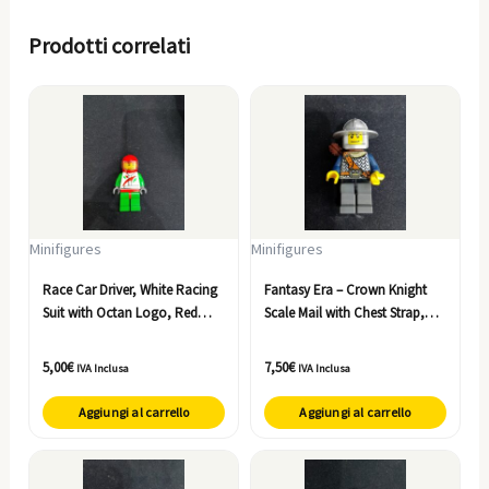
Prodotti correlati
Minifigures
Minifigures
Race Car Driver, White Racing
Fantasy Era – Crown Knight
Suit with Octan Logo, Red
Scale Mail with Chest Strap,
Helmet with Trans-Brown
Helmet with Broad Brim, Dual
Visor, Crooked Smile with
Sided Head, Dark Bluish Gray
5,00
€
7,50
€
IVA Inclusa
IVA Inclusa
Brown Dimple
Legs, Quiver
Aggiungi al carrello
Aggiungi al carrello