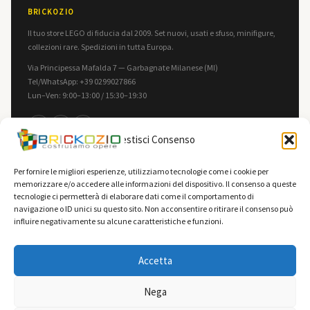
BRICKOZIO
Il tuo store LEGO di fiducia dal 2009. Set nuovi, usati e sfuso, minifigure,
collezioni rare. Spedizioni in tutta Europa.
Via Principessa Mafalda 7 — Garbagnate Milanese (MI)
Tel/WhatsApp: +39 0299027866
Lun–Ven: 9:00–13:00 / 15:30–19:30
f
in
▶
Gestisci Consenso
INFORMAZIONI
LEGALE
Per fornire le migliori esperienze, utilizziamo tecnologie come i cookie per
memorizzare e/o accedere alle informazioni del dispositivo. Il consenso a queste
Contatti
Privacy Policy
tecnologie ci permetterà di elaborare dati come il comportamento di
F.A.Q.
Cookie Policy
navigazione o ID unici su questo sito. Non acconsentire o ritirare il consenso può
influire negativamente su alcune caratteristiche e funzioni.
Spedizioni
Termini e Condizioni
Vendi la tua collezione
Accetta
Nega
0