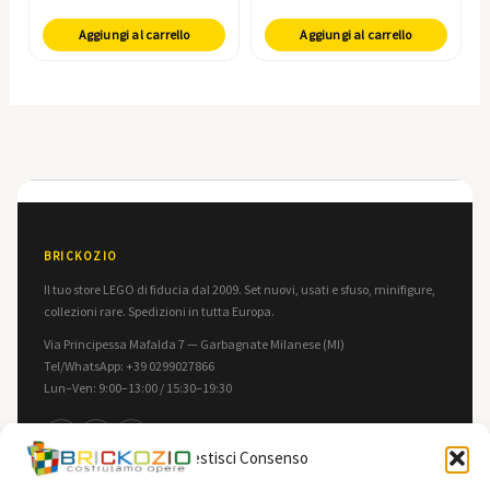
Aggiungi al carrello
Aggiungi al carrello
BRICKOZIO
Il tuo store LEGO di fiducia dal 2009. Set nuovi, usati e sfuso, minifigure,
collezioni rare. Spedizioni in tutta Europa.
Via Principessa Mafalda 7 — Garbagnate Milanese (MI)
Tel/WhatsApp: +39 0299027866
Lun–Ven: 9:00–13:00 / 15:30–19:30
f
in
▶
Gestisci Consenso