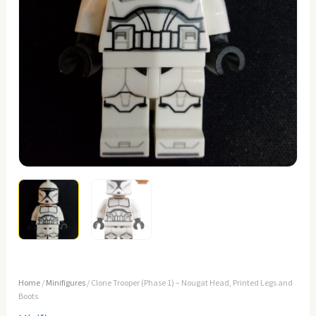
Home
/
Minifigures
/ Clone Trooper (Phase 1) – Nougat Head, Printed Legs and
Boots