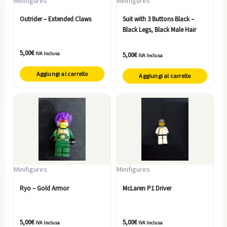
Minifigures
Minifigures
Outrider – Extended Claws
Suit with 3 Buttons Black –
Black Legs, Black Male Hair
5,00
€
IVA Inclusa
5,00
€
IVA Inclusa
Aggiungi al carrello
Aggiungi al carrello
Minifigures
Minifigures
Ryo – Gold Armor
McLaren P1 Driver
5,00
€
5,00
€
IVA Inclusa
IVA Inclusa