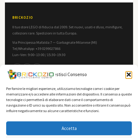
BRICKOZIO
Il tuo store LEGO di fiducia dal 2009. Set nuovi, usati e sfuso, minifigure,
collezioni rare. Spedizioni in tutta Europa.
Via Principessa Mafalda 7 — Garbagnate Milanese (MI)
Tel/WhatsApp: +39 0299027866
Lun–Ven: 9:00–13:00 / 15:30–19:30
f
in
▶
Gestisci Consenso
INFORMAZIONI
LEGALE
Per fornire le migliori esperienze, utilizziamo tecnologie come i cookie per
memorizzare e/o accedere alle informazioni del dispositivo. Il consenso a queste
Contatti
Privacy Policy
tecnologie ci permetterà di elaborare dati come il comportamento di
F.A.Q.
Cookie Policy
navigazione o ID unici su questo sito. Non acconsentire o ritirare il consenso può
influire negativamente su alcune caratteristiche e funzioni.
Spedizioni
Termini e Condizioni
Vendi la tua collezione
Accetta