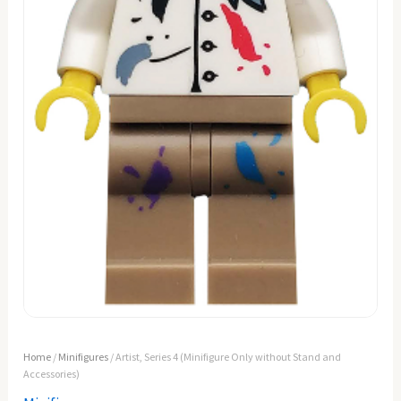
Home
/
Minifigures
/ Artist, Series 4 (Minifigure Only without Stand and
Accessories)