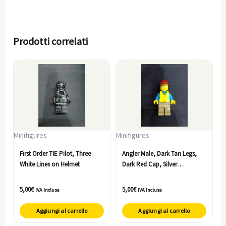
Prodotti correlati
Minifigures
Minifigures
First Order TIE Pilot, Three
Angler Male, Dark Tan Legs,
White Lines on Helmet
Dark Red Cap, Silver
Sunglasses, Life Jacket Center
Buckle
5,00
€
5,00
€
IVA Inclusa
IVA Inclusa
Aggiungi al carrello
Aggiungi al carrello