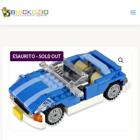
Vai
al
contenuto
ESAURITO - SOLD OUT