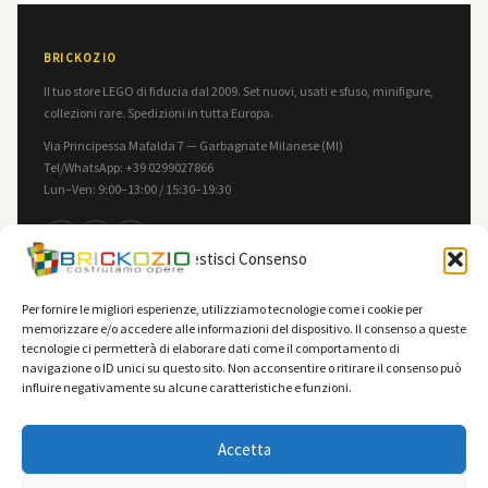
BRICKOZIO
Il tuo store LEGO di fiducia dal 2009. Set nuovi, usati e sfuso, minifigure,
collezioni rare. Spedizioni in tutta Europa.
Via Principessa Mafalda 7 — Garbagnate Milanese (MI)
Tel/WhatsApp: +39 0299027866
Lun–Ven: 9:00–13:00 / 15:30–19:30
f
in
▶
Gestisci Consenso
INFORMAZIONI
LEGALE
Per fornire le migliori esperienze, utilizziamo tecnologie come i cookie per
memorizzare e/o accedere alle informazioni del dispositivo. Il consenso a queste
Contatti
Privacy Policy
tecnologie ci permetterà di elaborare dati come il comportamento di
F.A.Q.
Cookie Policy
navigazione o ID unici su questo sito. Non acconsentire o ritirare il consenso può
influire negativamente su alcune caratteristiche e funzioni.
Spedizioni
Termini e Condizioni
Vendi la tua collezione
Accetta