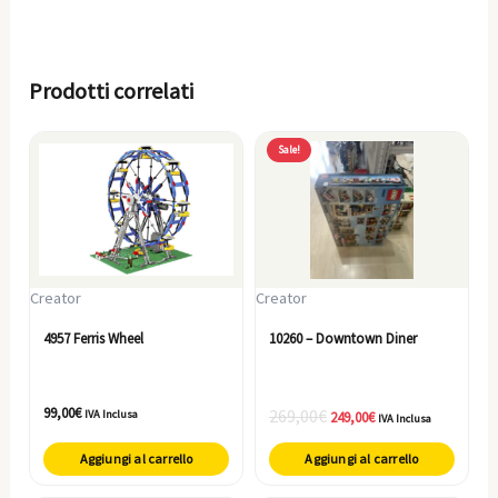
Prodotti correlati
Il
Il
Sale!
prezzo
prezzo
originale
attuale
era:
è:
269,00€.
249,00€.
Creator
Creator
4957 Ferris Wheel
10260 – Downtown Diner
99,00
€
269,00
€
IVA Inclusa
249,00
€
IVA Inclusa
Aggiungi al carrello
Aggiungi al carrello