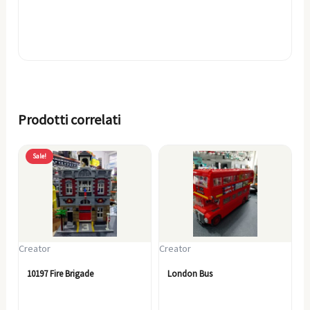
Prodotti correlati
Il
Il
Sale!
prezzo
prezzo
originale
attuale
era:
è:
399,00€.
339,00€.
Creator
Creator
10197 Fire Brigade
London Bus