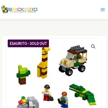
Vai
al
contenuto
ESAURITO - SOLD OUT