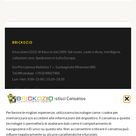
BRICKOZIO
Il tuo store LEGO di fiducia dal 2009. Set nuovi, usati e sfuso, minifigure,
collezioni rare. Spedizioni in tutta Europa.
Via Principessa Mafalda 7 — Garbagnate Milanese (MI)
Tel/WhatsApp: +39 0299027866
Lun–Ven: 9:00–13:00 / 15:30–19:30
f
in
▶
Gestisci Consenso
INFORMAZIONI
LEGALE
Per fornire le migliori esperienze, utilizziamo tecnologie come i cookie per
memorizzare e/o accedere alle informazioni del dispositivo. Il consenso a queste
Contatti
Privacy Policy
tecnologie ci permetterà di elaborare dati come il comportamento di
F.A.Q.
Cookie Policy
navigazione o ID unici su questo sito. Non acconsentire o ritirare il consenso può
influire negativamente su alcune caratteristiche e funzioni.
Spedizioni
Termini e Condizioni