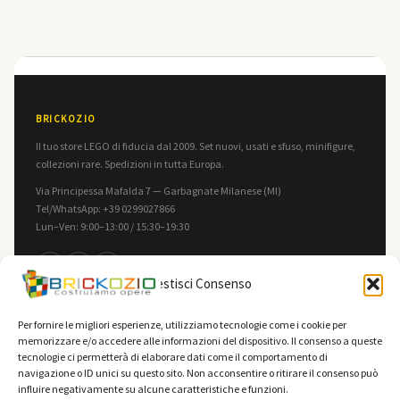
BRICKOZIO
Il tuo store LEGO di fiducia dal 2009. Set nuovi, usati e sfuso, minifigure,
collezioni rare. Spedizioni in tutta Europa.
Via Principessa Mafalda 7 — Garbagnate Milanese (MI)
Tel/WhatsApp: +39 0299027866
Lun–Ven: 9:00–13:00 / 15:30–19:30
f
in
▶
Gestisci Consenso
INFORMAZIONI
LEGALE
Per fornire le migliori esperienze, utilizziamo tecnologie come i cookie per
memorizzare e/o accedere alle informazioni del dispositivo. Il consenso a queste
Contatti
Privacy Policy
tecnologie ci permetterà di elaborare dati come il comportamento di
F.A.Q.
Cookie Policy
navigazione o ID unici su questo sito. Non acconsentire o ritirare il consenso può
influire negativamente su alcune caratteristiche e funzioni.
Spedizioni
Termini e Condizioni